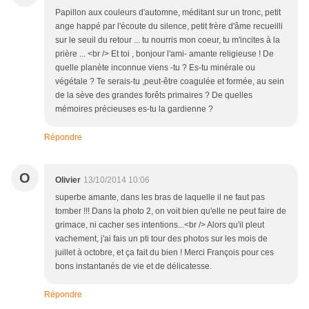
Papillon aux couleurs d'automne, méditant sur un tronc, petit
ange happé par l'écoute du silence, petit frère d'âme recueilli
sur le seuil du retour ... tu nourris mon coeur, tu m'incites à la
prière ... <br /> Et toi , bonjour l'ami- amante religieuse ! De
quelle planète inconnue viens -tu ? Es-tu minérale ou
végétale ? Te serais-tu ,peut-être coagulée et formée, au sein
de la sève des grandes forêts primaires ? De quelles
mémoires précieuses es-tu la gardienne ?
Répondre
O
Olivier
13/10/2014 10:06
superbe amante, dans les bras de laquelle il ne faut pas
tomber !!! Dans la photo 2, on voit bien qu'elle ne peut faire de
grimace, ni cacher ses intentions...<br /> Alors qu'il pleut
vachement, j'ai fais un pti tour des photos sur les mois de
juillet à octobre, et ça fait du bien ! Merci François pour ces
bons instantanés de vie et de délicatesse.
Répondre