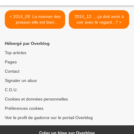
< 2014_09: La maman des
2014_12: ...ça doit avoir à
poisson elle est bien
voir avec le regard...? >
gentille!
Hébergé par Overblog
Top articles
Pages
Contact
Signaler un abus
C.G.U.
Cookies et données personnelles
Préférences cookies
Voir le profil de gadorce sur le portail Overblog
Créer un blog sur Overblog