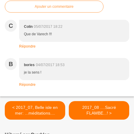
Ajouter un commentaire
C
Colin
05/07/2017 18:22
Que de Varech !!!
Répondre
B
bories
04/07/2017 18:53
je la sens !
Répondre
< 2017_07, Belle isle en
2017_08 ....Sacré
mer: ...méditations....
FLAMBE...! >