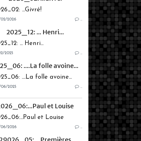
/02/2026
…
2025_12: ... Henri...
12/2025
…
25_06: ....La folle avoine...
/06/2025
…
026_06:...Paul et Louise
/06/2026
…
29026_05:....Premières