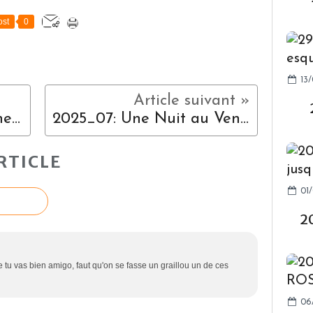
st
0
13/
e...
2025_07: Une Nuit au Ventoux
RTICLE
01/
2
e tu vas bien amigo, faut qu'on se fasse un graillou un de ces
06