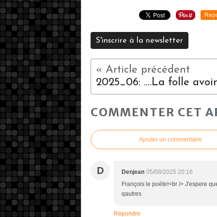
Repo
S'inscrire à la newsletter
2025_06: ....La folle avoin
COMMENTER CET A
Ajouter un commentaire
D
Denjean
05/08/2025 20:16
François le poète!<br /> J'espere qu
qautres
Répondre