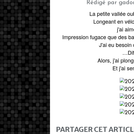
Rédigé par gador
La petite vallée ou
Longeant en vélo
j'ai ai
Impression fugace que des ba
J'ai eu besoin 
…Diff
Alors, j'ai plo
Et j'ai se
PARTAGER CET ARTICL