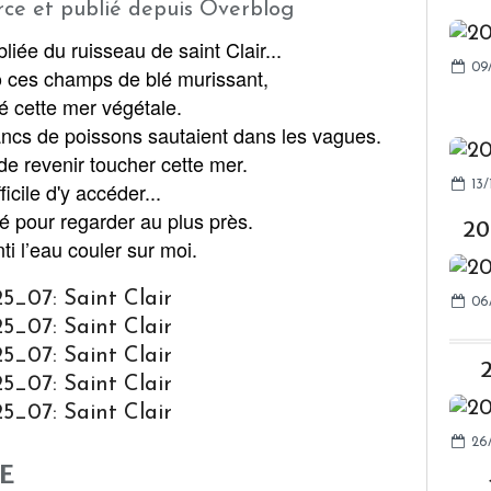
ce et publié depuis Overblog
bliée du ruisseau de saint Clair...
09
 ces champs de blé murissant,
mé cette mer végétale.
ncs de poissons sautaient dans les vagues.
de revenir toucher cette mer.
icile d'y accéder...
13/
ngé pour regarder au plus près.
20
nti l’eau couler sur moi.
06
2
26
E