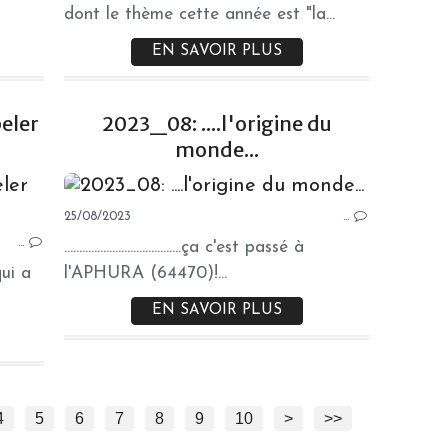
dont le thème cette année est "la...
EN SAVOIR PLUS
eler
2023_08: ....l'origine du
monde...
PHOTOS
25/08/2023
…
…
.......................................ça c'est passé à
qui a
l'APHURA (64470)!...
EN SAVOIR PLUS
4
5
6
7
8
9
10
>
>>