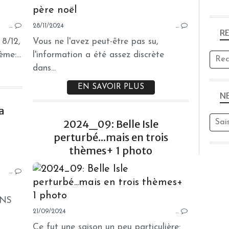
PHOTOS
…
28/11/2024
…
R
8/12,
Vous ne l'avez peut-être pas su,
me:...
l'information a été assez discrète
dans...
EN SAVOIR PLUS
N
a
2024_09: Belle Isle
perturbé...mais en trois
CRÉATION
thèmes+ 1 photo
…
ONS
21/09/2024
…
Ce fut une saison un peu particulière: